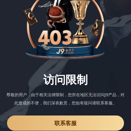
访问限制
尊敬的用户，由于相关法律限制，您所在地区无法访问J9产品，对
此造成的不便，我们深表歉意，您如有疑问请联系客服。
联系客服