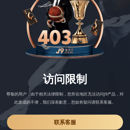
访问限制
尊敬的用户，由于相关法律限制，您所在地区无法访问J9产品，对
此造成的不便，我们深表歉意，您如有疑问请联系客服。
联系客服