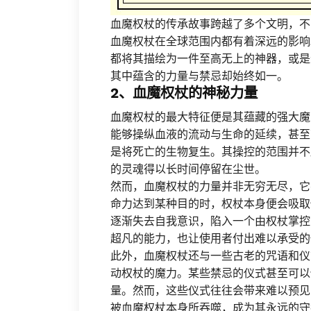
血魔权杖的传承故事跨越了多个文明，不
血魔权杖在全球范围内都有着深远的影响
都将其描绘为一件至高无上的神器，或是
其中蕴含的力量与禁忌却始终如一。
2、血魔权杖的神秘力量
血魔权杖的最大特征便是其蕴藏的强大魔
能够操纵血液的流动与生命的延续，甚至
是将死亡的生物复生。其操控的范围并不
的灵魂得以长时间停留在尘世。
然而，血魔权杖的力量并非无穷无尽，它
命力达到某种目的时，权杖本身便会吸取
逐渐失去自我意识，陷入一个由权杖掌控
超凡的能力，也让使用者付出难以承受的
此外，血魔权杖还与一些古老的咒语和仪
动权杖的魔力。某些禁忌的仪式甚至可以
量。然而，这些仪式往往会带来难以预见
被血魔权杖本身所吞噬，成为其永远的守