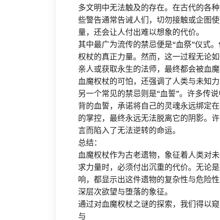
多文明中无法触及的存在。在古代的各种
些警告通常告诫人们，切勿接触或企图使
量，还会让人付出难以想象的代价。
其中最广为流传的禁忌便是“血祭”仪式
权杖的真正力量。然而，这一过程无论如
亲人或获取永生的法师，最终都会被血魔
血魔权杖的可怕，还强调了人类与未知力
另一个常见的禁忌则是“血誓”。许多传
背的血誓，承诺将自己的灵魂永远绑定在
的掌控，最终永远无法脱离它的阴影。许
言而陷入了无法逆转的命运。
总结：
血魔权杖作为古老遗物，象征着人类对未
求力量时，必须付出沉重的代价。无论是
响，都显示出这件遗物的复杂性与危险性
深层次欲望与堕落的象征。
通过对血魔权杖之谜的探索，我们得以窥
与