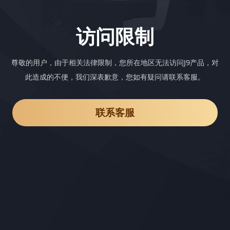
访问限制
尊敬的用户，由于相关法律限制，您所在地区无法访问J9产品，对
此造成的不便，我们深表歉意，您如有疑问请联系客服。
联系客服